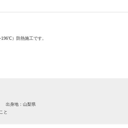
196℃）防熱施工です。
03-6709-2831
4日
出身地：山梨県
こと
受付時間 月曜～金曜(9:00~18:00)